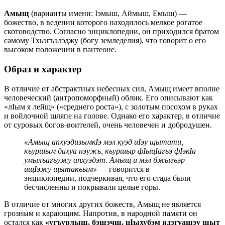
Амыщ
(варианты имени: Iэмыш, Аймыш, Емыш) —
божество, в ведении которого находилось мелкое рогатое
скотоводство. Согласно энциклопедии, он приходился братом
самому Тхьэгъэлэджу (богу земледелия), что говорит о его
высоком положении в пантеоне.
Образ и характер
В отличие от абстрактных небесных сил, Амыщ имеет вполне
человеческий (антропоморфный) облик. Его описывают как
«лIым я лейщ» («среднего роста»), с золотым посохом в руках
и войлочной шляпе на голове. Однако его характер, в отличие
от суровых богов-воителей, очень человечен и добродушен.
«Амыщ апхуэдизымкIэ мэл куэд иIэу щытати,
къуршым дихуа нэужь, къуршыр фIыцIагъэ фIэкIа
умылъагъужу апхуэдэт. Амыщ и мэл бжыгъэр
ищIэжу щытакъым»
— говорится в
энциклопедии, подчеркивая, что его стада были
бесчисленны и покрывали целые горы.
В отличие от многих других божеств, Амыщ не является
грозным и карающим. Напротив, в народной памяти он
остался как
«угъурлыщ, бэшэчщ, цIыхубэм ядэгуашэу щыт