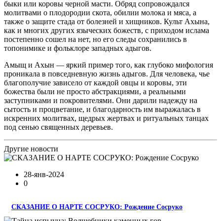
быки или коровы черной масти. Обряд сопровождался
молитвами о плодородии скота, обилии молока и мяса, а
также о защите стада от болезней и хищников. Культ Ахына,
как и многих других языческих божеств, с приходом ислама
постепенно сошел на нет, но его следы сохранились в
топонимике и фольклоре западных адыгов.
Амыщ и Ахын — яркий пример того, как глубоко мифология
проникала в повседневную жизнь адыгов. Для человека, чье
благополучие зависело от каждой овцы и коровы, эти
божества были не просто абстракциями, а реальными
заступниками и покровителями. Они дарили надежду на
сытость и процветание, и благодарность им выражалась в
искренних молитвах, щедрых жертвах и ритуальных танцах
под сенью священных деревьев.
Другие новости
28-янв-2024
0
СКАЗАНИЕ О НАРТЕ СОСРУКО: Рождение Сосруко