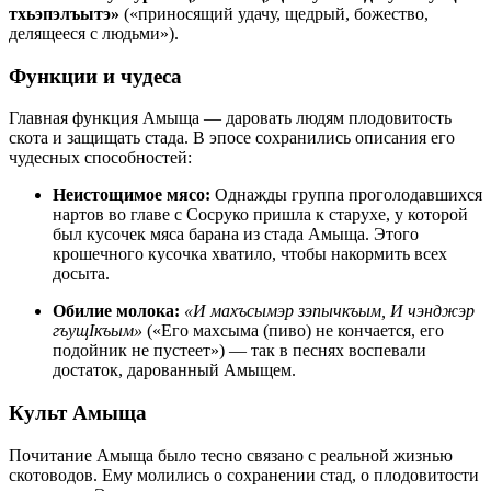
тхьэпэлъытэ»
(«приносящий удачу, щедрый, божество,
делящееся с людьми»).
Функции и чудеса
Главная функция Амыща — даровать людям плодовитость
скота и защищать стада. В эпосе сохранились описания его
чудесных способностей:
Неистощимое мясо:
Однажды группа проголодавшихся
нартов во главе с Сосруко пришла к старухе, у которой
был кусочек мяса барана из стада Амыща. Этого
крошечного кусочка хватило, чтобы накормить всех
досыта.
Обилие молока:
«И махъсымэр зэпычкъым, И чэнджэр
гъущIкъым»
(«Его махсыма (пиво) не кончается, его
подойник не пустеет») — так в песнях воспевали
достаток, дарованный Амыщем.
Культ Амыща
Почитание Амыща было тесно связано с реальной жизнью
скотоводов. Ему молились о сохранении стад, о плодовитости