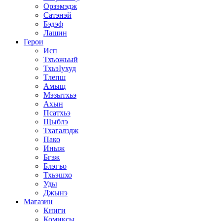
Орзэмэдж
Сатэнэй
Бэдэф
Лашин
Герои
Исп
Тхъожьый
ТхьэIухуд
Тлепш
Амыщ
Мэзытхьэ
Ахын
Псатхьэ
Щыблэ
Тхагалэдж
Пако
Иныж
Бгэж
Блэгъо
Тхьэшхо
Уды
Джынэ
Магазин
Книги
Комиксы