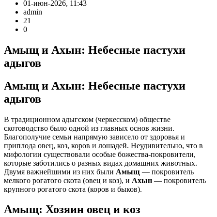
01-июн-2026, 11:43
admin
21
0
Амыщ и Ахын: Небесные пастухи
адыгов
Амыщ и Ахын: Небесные пастухи
адыгов
В традиционном адыгском (черкесском) обществе
скотоводство было одной из главных основ жизни.
Благополучие семьи напрямую зависело от здоровья и
приплода овец, коз, коров и лошадей. Неудивительно, что в
мифологии существовали особые божества-покровители,
которые заботились о разных видах домашних животных.
Двумя важнейшими из них были
Амыщ
— покровитель
мелкого рогатого скота (овец и коз), и
Ахын
— покровитель
крупного рогатого скота (коров и быков).
Амыщ: Хозяин овец и коз