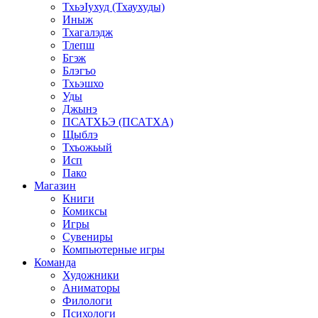
ТхьэIухуд (Тхаухуды)
Иныж
Тхагалэдж
Тлепш
Бгэж
Блэгъо
Тхьэшхо
Уды
Джынэ
ПСАТХЬЭ (ПСАТХА)
Щыблэ
Тхъожьый
Исп
Пако
Магазин
Книги
Комиксы
Игры
Сувениры
Компьютерные игры
Команда
Художники
Аниматоры
Филологи
Психологи