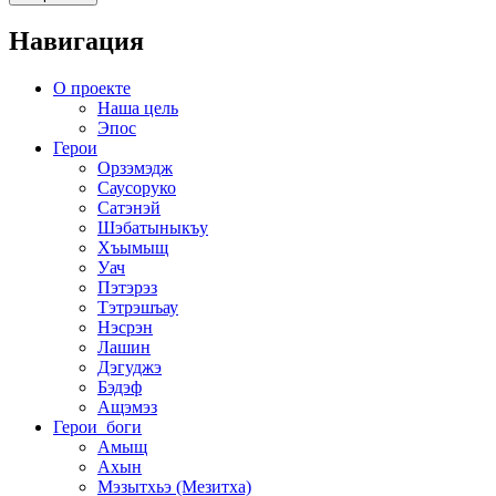
Навигация
О проекте
Наша цель
Эпос
Герои
Орзэмэдж
Саусоруко
Сатэнэй
Шэбатыныкъу
Хъымыщ
Уач
Пэтэрэз
Тэтрэшъау
Нэсрэн
Лашин
Дэгуджэ
Бэдэф
Ащэмэз
Герои_боги
Амыщ
Ахын
Мэзытхьэ (Мезитха)