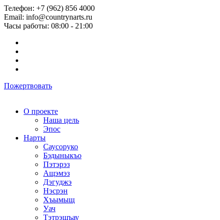
Телефон: +7 (962) 856 4000
Email: info@countrynarts.ru
Часы работы: 08:00 - 21:00
Пожертвовать
О проекте
Наша цель
Эпос
Нарты
Саусоруко
Бэдыныкъо
Пэтэрэз
Ащэмэз
Дэгуджэ
Нэсрэн
Хъымыщ
Уач
Тэтрэшъау