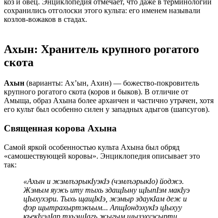
коз и овец. Энциклопедия отмечает, что даже в терминологии
сохранились отголоски этого культа: его именем называли
козлов-вожаков в стадах.
Ахын: Хранитель крупного рогатого
скота
Ахын
(варианты: Ах’ын, Ахин) — божество-покровитель
крупного рогатого скота (коров и быков). В отличие от
Амыща, образ Ахына более архаичен и частично утрачен, хотя
его культ был особенно силен у западных адыгов (шапсугов).
Священная корова Ахына
Самой яркой особенностью культа Ахына был обряд
«самошествующей коровы». Энциклопедия описывает это
так:
«Ахын и жэмлъэрыкIуэкIэ (чэмлъэрыкIо) йоджэ.
Жэмым яужь иту тыхь здащIыну щIыпIэм макIуэ
цIыхухэри. Тыхь щащIкIэ, жэмыр здаукIам деж и
фэр щытрахыртэкъым... АпщIондэхукIэ цIыхуу
къекIуэлIар тхьэщIагъ жыгым щызэхуэсырти,