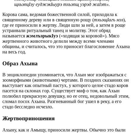
щхьэпцIэу еуджэкIыурэ тхьэпщ уэрэд жаIэт».
Корова сама, ведомая божественной силой, приходила к
священному дереву или в священную рощу (
тхьэщIагъ мэз
),
где ее приносили в жертву. Люди шли за ней, а затем в роще
устраивали ритуальный танец и молитву. Этот обряд
называется
жэмлъэрыкIуэ
(«ходящая за коровой»). Мясо
жертвенного животного делили между всеми членами
общины, и считалось, что это приносит благословение Ахына
на весь год.
Образ Ахына
В энциклопедии упоминается, что Ахын мог изображаться с
зооморфными (животными) чертами. В поздних сказаниях он
выступает как опытный пастух, у которого целое стадо коров
пасется на склонах гор. Существует миф о том, как Ахын
полюбил прекрасную девушку, но ее отец, недовольный этим,
сломал посох Ахына. Разгневанный бог ушел в реку, а его
стадо бесследно исчезло.
Жертвоприношения
Ахыну, как и Амыщу, приносили жертвы. Обычно это были