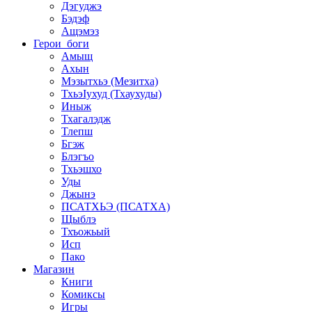
Дэгуджэ
Бэдэф
Ащэмэз
Герои_боги
Амыщ
Ахын
Мэзытхьэ (Мезитха)
ТхьэIухуд (Тхаухуды)
Иныж
Тхагалэдж
Тлепш
Бгэж
Блэгъо
Тхьэшхо
Уды
Джынэ
ПСАТХЬЭ (ПСАТХА)
Щыблэ
Тхъожьый
Исп
Пако
Магазин
Книги
Комиксы
Игры