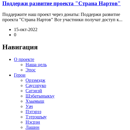
Поддержи развитие проекта "Страна Нартов"
Поддержите наш проект через донаты: Поддержи развитие
проекта "Страна Нартов" Все участники получат доступ к...
15-окт-2022
0
Навигация
О проекте
Наша цель
Эпос
Герои
Орзэмэдж
Саусоруко
Сатэнэй
Шэбатыныкъу
Хъымыщ
Уач
Пэтэрэз
Тэтрэшъау
Нэсрэн
Лашин