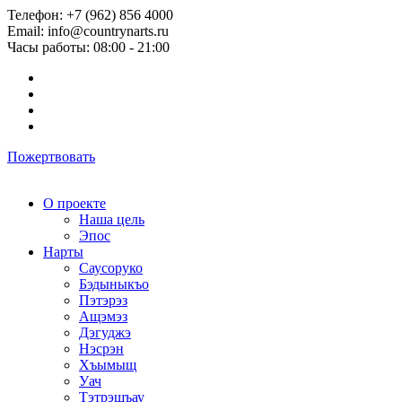
Телефон: +7 (962) 856 4000
Email: info@countrynarts.ru
Часы работы: 08:00 - 21:00
Пожертвовать
О проекте
Наша цель
Эпос
Нарты
Саусоруко
Бэдыныкъо
Пэтэрэз
Ащэмэз
Дэгуджэ
Нэсрэн
Хъымыщ
Уач
Тэтрэшъау