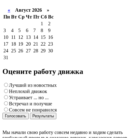
«
Август 2026 »
Пн
Вт
Ср
Чт
Пт
Сб
Вс
1
2
3
4
5
6
7
8
9
10
11
12
13
14
15
16
17
18
19
20
21
22
23
24
25
26
27
28
29
30
31
Оцените работу движка
Лучший из новостных
Неплохой движок
Устраивает ... но ...
Встречал и получше
Совсем не понравился
Голосовать
Результаты
Мы начали свою работу совсем недавно и ходим сделать
глобальный прорыв в создание детских, кавказских героев -