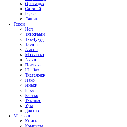
Орзэмэдж
Сатэнэй
Бэдэф
Лашин
Герои
Исп
Тхъожьый
ТхьэIухуд
Тлепш
Амыщ
Мэзытхьэ
Ахын
Псатхьэ
Щыблэ
Тхагалэдж
Пако
Иныж
Бгэж
Блэгъо
Тхьэшхо
Уды
Джынэ
Магазин
Книги
Комиксы