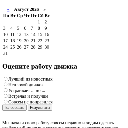
«
Август 2026 »
Пн
Вт
Ср
Чт
Пт
Сб
Вс
1
2
3
4
5
6
7
8
9
10
11
12
13
14
15
16
17
18
19
20
21
22
23
24
25
26
27
28
29
30
31
Оцените работу движка
Лучший из новостных
Неплохой движок
Устраивает ... но ...
Встречал и получше
Совсем не понравился
Голосовать
Результаты
Мы начали свою работу совсем недавно и ходим сделать
глобальный прорыв в создание детских, кавказских героев -