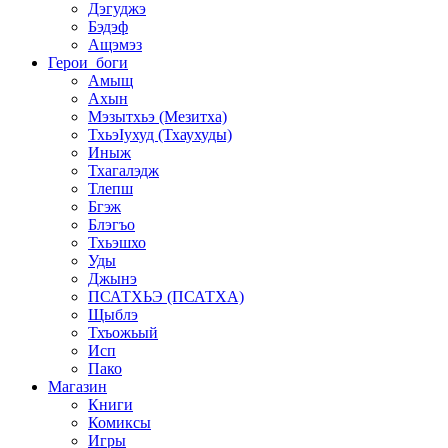
Дэгуджэ
Бэдэф
Ащэмэз
Герои_боги
Амыщ
Ахын
Мэзытхьэ (Мезитха)
ТхьэIухуд (Тхаухуды)
Иныж
Тхагалэдж
Тлепш
Бгэж
Блэгъо
Тхьэшхо
Уды
Джынэ
ПСАТХЬЭ (ПСАТХА)
Щыблэ
Тхъожьый
Исп
Пако
Магазин
Книги
Комиксы
Игры