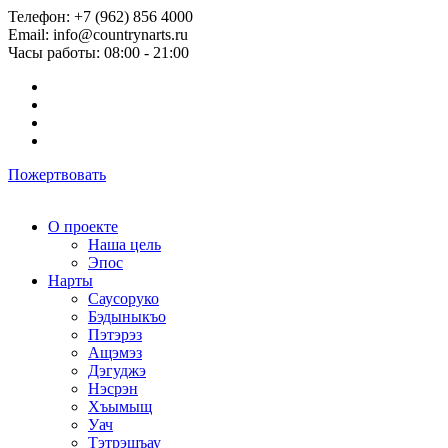
Телефон: +7 (962) 856 4000
Email: info@countrynarts.ru
Часы работы: 08:00 - 21:00
Пожертвовать
О проекте
Наша цель
Эпос
Нарты
Саусоруко
Бэдыныкъо
Пэтэрэз
Ащэмэз
Дэгуджэ
Нэсрэн
Хъымыщ
Уач
Тэтрэшъау