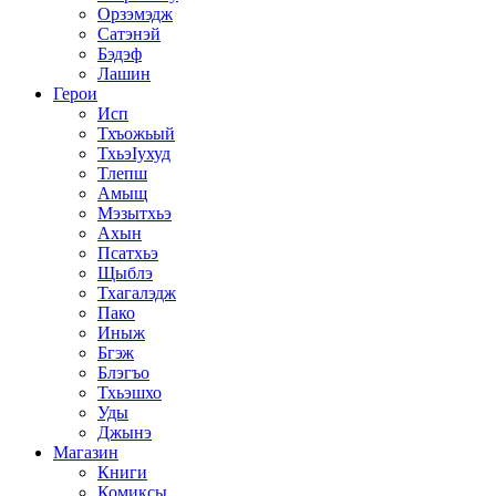
Орзэмэдж
Сатэнэй
Бэдэф
Лашин
Герои
Исп
Тхъожьый
ТхьэIухуд
Тлепш
Амыщ
Мэзытхьэ
Ахын
Псатхьэ
Щыблэ
Тхагалэдж
Пако
Иныж
Бгэж
Блэгъо
Тхьэшхо
Уды
Джынэ
Магазин
Книги
Комиксы