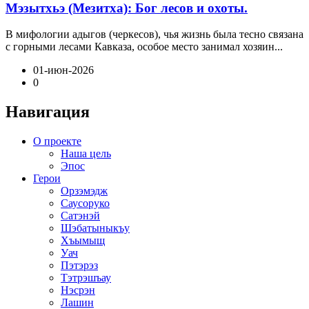
Мэзытхьэ (Мезитха): Бог лесов и охоты.
В мифологии адыгов (черкесов), чья жизнь была тесно связана
с горными лесами Кавказа, особое место занимал хозяин...
01-июн-2026
0
Навигация
О проекте
Наша цель
Эпос
Герои
Орзэмэдж
Саусоруко
Сатэнэй
Шэбатыныкъу
Хъымыщ
Уач
Пэтэрэз
Тэтрэшъау
Нэсрэн
Лашин