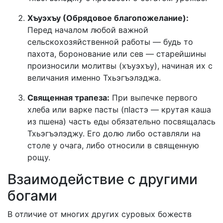
Хъуэхъу (Обрядовое благопожелание):
Перед началом любой важной
сельскохозяйственной работы — будь то
пахота, боронование или сев — старейшины
произносили молитвы (хъуэхъу), начиная их с
величания именно Тхьэгъэлэджа.
Священная трапеза:
При выпечке первого
хлеба или варке пасты (пIастэ — крутая каша
из пшена) часть еды обязательно посвящалась
Тхьэгъэлэджу. Его долю либо оставляли на
столе у очага, либо относили в священную
рощу.
Взаимодействие с другими
богами
В отличие от многих других суровых божеств