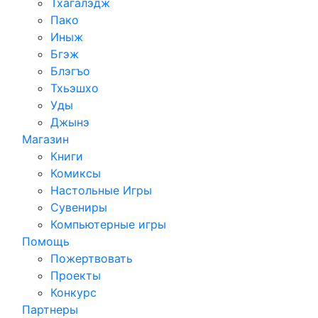
Тхагалэдж
Пако
Иныж
Бгэж
Блэгъо
Тхьэшхо
Уды
Джынэ
Магазин
Книги
Комиксы
Настольные Игры
Сувениры
Компьютерные игры
Помощь
Пожертвовать
Проекты
Конкурс
Партнеры