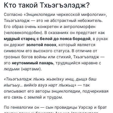
Кто такой Тхьэгъэлэдж?
Согласно «Энциклопедии черкесской мифологии»,
Тхьэгъэлэдж — это не абстрактный небожитель.
Его образ очень конкретен и антропоморфен
(человекоподобен). В сказаниях он предстает как
мудрый старец с белой до пояса бородой
, в руках
он держит
золотой посох
, который является
символом его высокого статуса. В отличие от
грозных богов войны или стихий, Тхьэгъэлэдж —
это
неутомимый пахарь
, трудящийся наравне с
людьми (нартами).
«Тхьэгъэлэдж лIыжь жьакIэху инщ, дыщэ баш
иIыгъыу... вийкIэ вэуэ нарт лIыжьщ»
— так
описывают его авторы энциклопедии, подчеркивая
его связь с землей и трудом.
По генеалогии он — сын провидицы Уэрсэр и брат