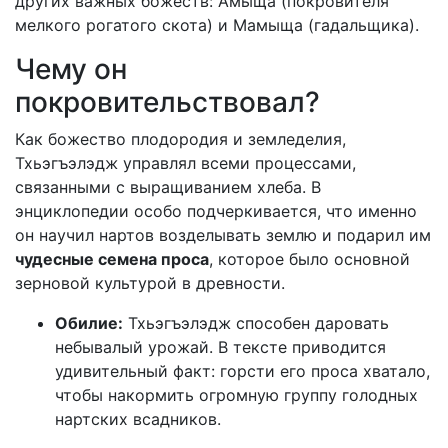
других важных божеств: Амыща (покровителя
мелкого рогатого скота) и Мамыща (гадальщика).
Чему он
покровительствовал?
Как божество плодородия и земледелия,
Тхьэгъэлэдж управлял всеми процессами,
связанными с выращиванием хлеба. В
энциклопедии особо подчеркивается, что именно
он научил нартов возделывать землю и подарил им
чудесные семена проса
, которое было основной
зерновой культурой в древности.
Обилие:
Тхьэгъэлэдж способен даровать
небывалый урожай. В тексте приводится
удивительный факт: горсти его проса хватало,
чтобы накормить огромную группу голодных
нартских всадников.