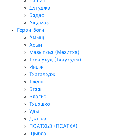
Лашин
Дэгуджэ
Бэдэф
Ащэмэз
Герои_боги
Амыщ
Ахын
Мэзытхьэ (Мезитха)
ТхьэIухуд (Тхаухуды)
Иныж
Тхагалэдж
Тлепш
Бгэж
Блэгъо
Тхьэшхо
Уды
Джынэ
ПСАТХЬЭ (ПСАТХА)
Щыблэ