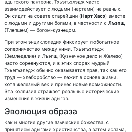
адыгского пантеона, Тхьэгъэлэдж часто
взаимодействует с людьми (нартами) на равных.
Он сидит на совете старейшин (
Нарт Хасэ
) вместе
с людьми и другими богами, в частности с
Лъэпщ
(Тлепшем) — богом-кузнецом.
При этом энциклопедия фиксирует любопытное
соперничество между ними. Тхьэгъэлэдж
(Земледелие) и Лъэпщ (Кузнечное дело и Железо)
часто соревнуются, и в этих спорах мудрый
Тхьэгъэлэдж обычно оказывается прав, так как его
труд — хлеборобство — лежит в основе жизни,
хотя железный век и принес новые возможности.
Эта коллизия отражает реальные исторические
изменения в жизни адыгов.
Эволюция образа
Как и многие другие языческие божества, с
принятием адыгами христианства, а затем ислама,