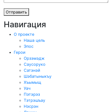
Отправить
Навигация
О проекте
Наша цель
Эпос
Герои
Орзэмэдж
Саусоруко
Сатэнэй
Шэбатыныкъу
Хъымыщ
Уач
Пэтэрэз
Тэтрэшъау
Нэсрэн