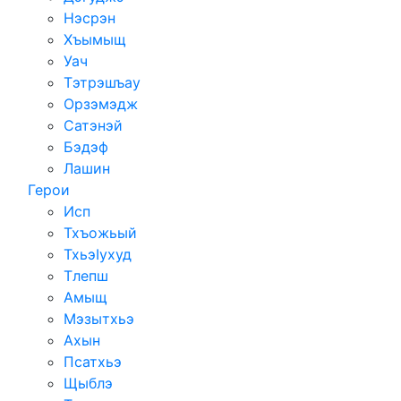
Нэсрэн
Хъымыщ
Уач
Тэтрэшъау
Орзэмэдж
Сатэнэй
Бэдэф
Лашин
Герои
Исп
Тхъожьый
ТхьэIухуд
Тлепш
Амыщ
Мэзытхьэ
Ахын
Псатхьэ
Щыблэ