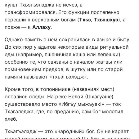
культ Тхьэгъэлэджа не исчез, а
трансформировался. Его функции постепенно
перешли к верховным богам (
Тхьэ
,
Тхьэшхуэ
), а
позже — к
Аллаху
.
Однако память о нем сохранилась в языке и быту.
До сих пор у адыгов некоторые виды ритуальной
еды (например, пшеничная каша или лепешки),
особенно те, что связаны с началом жатвы или
поминовением предков, в шутку или по старой
памяти называют «тхьэгъэлэдж».
Кроме того, в топонимике (названиях мест)
остались следы. На реке Белой (Шхагуаше)
существовало место «Ибгъу мыжъуакI» — ток
Тхагаледжа, где, по преданию, сам бог молотил
хлеб.
Тхьэгъэлэдж — это «народный» бог. Он не карает
людей молниями, как грозный Щыблэ, и не ведает