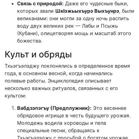
Связь с природой:
Даже его чудесные быки,
которых звали
ШкIэжьыхъурэ Выхъунрэ
, были
великанами: они могли за одну ночь распить
воду двух великих рек — Лабы и Псыжь
(Кубани), олицетворяя мощь и масштаб этого
божества.
Культ и обряды
Тхьэгъэлэджу поклонялись в определенное время
года, в основном весной, когда начинались
полевые работы. Энциклопедия описывает
несколько важных ритуалов, связанных с его
культом:
Вабдзэпэгъу (Предплужник):
Это весеннее
обрядовое игрище в честь будущего урожая.
Молодежь водила хороводы и пела
специальные песни, обращаясь к
Тхьэгъэлэджу с просьбой о богатом урожае.