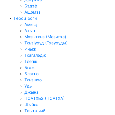
Бэдэф
Ащэмэз
Герои_боги
Амыщ
Ахын
Мэзытхьэ (Мезитха)
ТхьэIухуд (Тхаухуды)
Иныж
Тхагалэдж
Тлепш
Бгэж
Блэгъо
Тхьэшхо
Уды
Джынэ
ПСАТХЬЭ (ПСАТХА)
Щыблэ
Тхъожьый