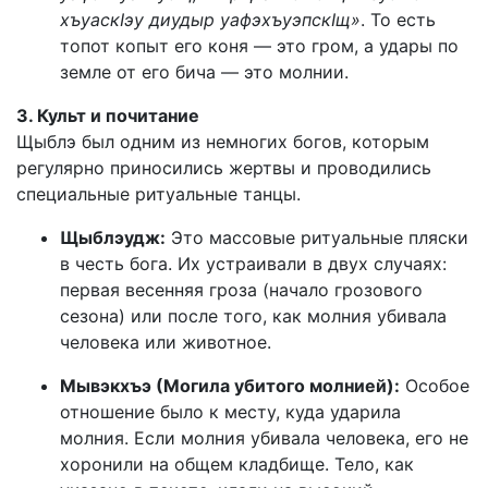
хъуаскIэу диудыр уафэхъуэпскIщ»
. То есть
топот копыт его коня — это гром, а удары по
земле от его бича — это молнии.
3. Культ и почитание
Щыблэ был одним из немногих богов, которым
регулярно приносились жертвы и проводились
специальные ритуальные танцы.
Щыблэудж:
Это массовые ритуальные пляски
в честь бога. Их устраивали в двух случаях:
первая весенняя гроза (начало грозового
сезона) или после того, как молния убивала
человека или животное.
Мывэкхъэ (Могила убитого молнией):
Особое
отношение было к месту, куда ударила
молния. Если молния убивала человека, его не
хоронили на общем кладбище. Тело, как