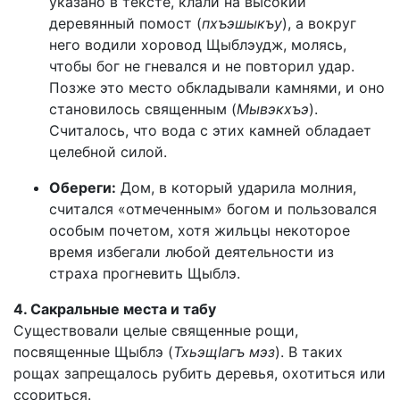
указано в тексте, клали на высокий
деревянный помост (
пхъэшыкъу
), а вокруг
него водили хоровод Щыблэудж, молясь,
чтобы бог не гневался и не повторил удар.
Позже это место обкладывали камнями, и оно
становилось священным (
Мывэкхъэ
).
Считалось, что вода с этих камней обладает
целебной силой.
Обереги:
Дом, в который ударила молния,
считался «отмеченным» богом и пользовался
особым почетом, хотя жильцы некоторое
время избегали любой деятельности из
страха прогневить Щыблэ.
4. Сакральные места и табу
Существовали целые священные рощи,
посвященные Щыблэ (
ТхьэщIагъ мэз
). В таких
рощах запрещалось рубить деревья, охотиться или
ссориться.