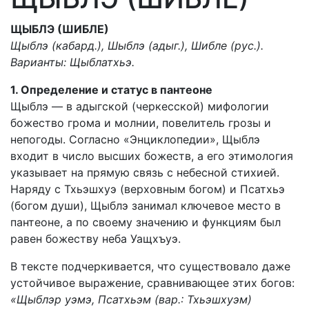
ЩЫБЛЭ (ШИБЛЕ)
Щыблэ (кабард.), Шыблэ (адыг.), Шибле (рус.).
Варианты: Щыблатхьэ.
1. Определение и статус в пантеоне
Щыблэ — в адыгской (черкесской) мифологии
божество грома и молнии, повелитель грозы и
непогоды. Согласно «Энциклопедии», Щыблэ
входит в число высших божеств, а его этимология
указывает на прямую связь с небесной стихией.
Наряду с Тхьэшхуэ (верховным богом) и Псатхьэ
(богом души), Щыблэ занимал ключевое место в
пантеоне, а по своему значению и функциям был
равен божеству неба Уащхъуэ.
В тексте подчеркивается, что существовало даже
устойчивое выражение, сравнивающее этих богов:
«Щыблэр уэмэ, Псатхьэм (вар.: Тхьэшхуэм)