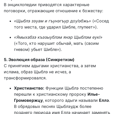
В энциклопедии приводятся характерные
поговорки, отражающие отношение к божеству:
«Щыблэ зэуам и гъунэгъур доуIэбжь»
(«Сосед
того места, где ударил Шибле, глупеет»).
«Ямыхабзэ къэзыублэм янэр Щыблэм еукI»
(«Того, кто нарушит обычай, мать (своим
гневом) убьет Шибле»).
5. Эволюция образа (Синкретизм)
С принятием адыгами христианства, а затем
ислама, образ Щыблэ не исчез, а
трансформировался.
Христианство:
Функции Щыблэ постепенно
перешли к христианскому пророку
Илье-
Громовержцу
, которого адыги называли
Еллэ
.
В обрядовых песнях Щыблэудж более
позднего периода имя Еллэ начинает заменять