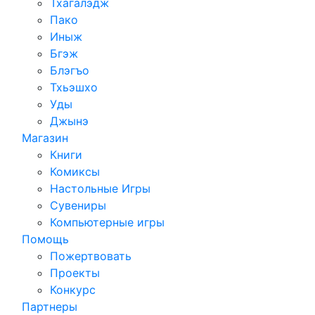
Тхагалэдж
Пако
Иныж
Бгэж
Блэгъо
Тхьэшхо
Уды
Джынэ
Магазин
Книги
Комиксы
Настольные Игры
Сувениры
Компьютерные игры
Помощь
Пожертвовать
Проекты
Конкурс
Партнеры