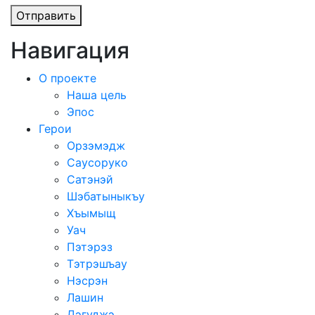
Отправить
Навигация
О проекте
Наша цель
Эпос
Герои
Орзэмэдж
Саусоруко
Сатэнэй
Шэбатыныкъу
Хъымыщ
Уач
Пэтэрэз
Тэтрэшъау
Нэсрэн
Лашин
Дэгуджэ