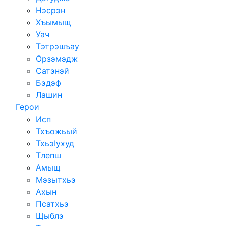
Нэсрэн
Хъымыщ
Уач
Тэтрэшъау
Орзэмэдж
Сатэнэй
Бэдэф
Лашин
Герои
Исп
Тхъожьый
ТхьэIухуд
Тлепш
Амыщ
Мэзытхьэ
Ахын
Псатхьэ
Щыблэ