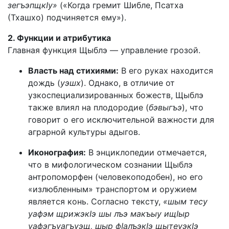
зегъэпщкIу»
(«Когда гремит Шибле, Псатха
(Тхашхо) подчиняется ему»).
2. Функции и атрибутика
Главная функция Щыблэ — управление грозой.
Власть над стихиями:
В его руках находится
дождь (
уэшх
). Однако, в отличие от
узкоспециализированных божеств, Щыблэ
также влиял на плодородие (
бэвыгъэ
), что
говорит о его исключительной важности для
аграрной культуры адыгов.
Иконография:
В энциклопедии отмечается,
что в мифологическом сознании Щыблэ
антропоморфен (человекоподобен), но его
«излюбленным» транспортом и оружием
является конь. Согласно тексту,
«шым тесу
уафэм щрижэкIэ шы лъэ макъыу ищIыр
уафэгъуагъуэщ, шыр фIалъэкIэ щытеуэкIэ