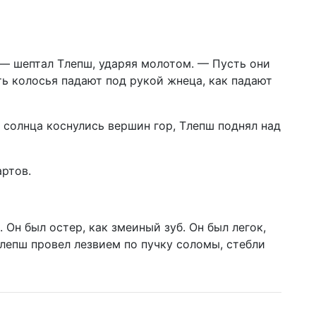
— шептал Тлепш, ударяя молотом. — Пусть они
ть колосья падают под рукой жнеца, как падают
и солнца коснулись вершин гор, Тлепш поднял над
артов.
. Он был остер, как змеиный зуб. Он был легок,
 Тлепш провел лезвием по пучку соломы, стебли