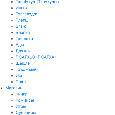
ТхьэIухуд (Тхаухуды)
Иныж
Тхагалэдж
Тлепш
Бгэж
Блэгъо
Тхьэшхо
Уды
Джынэ
ПСАТХЬЭ (ПСАТХА)
Щыблэ
Тхъожьый
Исп
Пако
Магазин
Книги
Комиксы
Игры
Сувениры