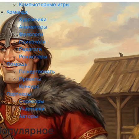
Компьютерные игры
Команда
Художники
Аниматоры
Филологи
Психологи
Педагоги
Режиссеры
Помощь
Пожертвовать
Проекты
Конкурс
Партнеры
Спонсоры
Участники
Авторы
Популярное