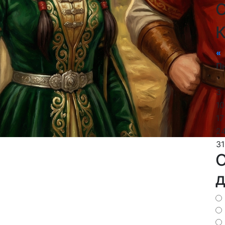
О
«
П
3
10
17
2
31
О