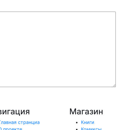
вигация
Магазин
Главная странциа
Книги
О проекте
Комиксы