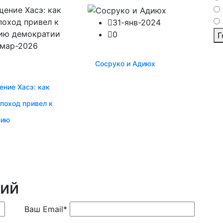
31-янв-2024
0
Г
-мар-2026
Сосруко и Адиюх
ние Хасэ: как
поход привел к
нию
рий
Ваш Email
*