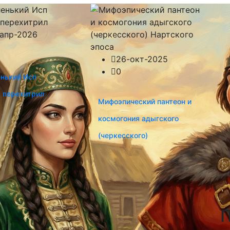
апр-2026
26-окт-2025
0
енький Исп
а перехитрил
Мифоэпический пантеон и
космогония адыгского
(черкесского)