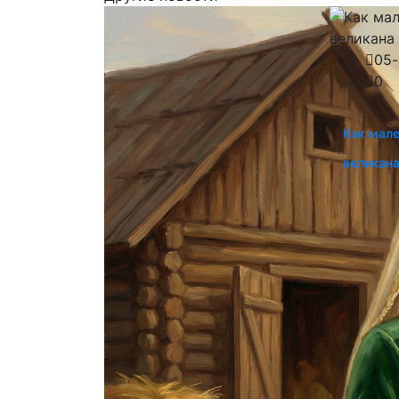
05-
0
Как мал
великан