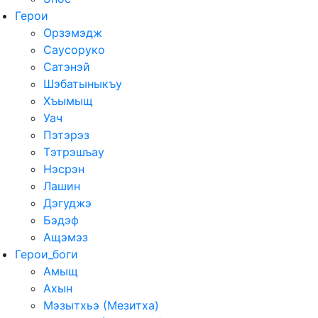
Герои
Орзэмэдж
Саусоруко
Сатэнэй
Шэбатыныкъу
Хъымыщ
Уач
Пэтэрэз
Тэтрэшъау
Нэсрэн
Лашин
Дэгуджэ
Бэдэф
Ащэмэз
Герои_боги
Амыщ
Ахын
Мэзытхьэ (Мезитха)