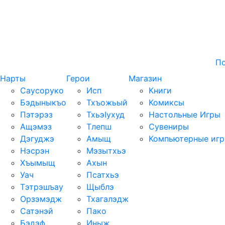
П
Нарты
Герои
Магазин
Саусоруко
Исп
Книги
Бэдыныкъо
Тхъожьый
Комиксы
Пэтэрэз
ТхьэIухуд
Настольные Игры
Ащэмэз
Тлепш
Сувениры
Дэгуджэ
Амыщ
Компьютерные иг
Нэсрэн
Мэзытхьэ
Хъымыщ
Ахын
Уач
Псатхьэ
Тэтрэшъау
Щыблэ
Орзэмэдж
Тхагалэдж
Сатэнэй
Пако
Бэдэф
Иныж