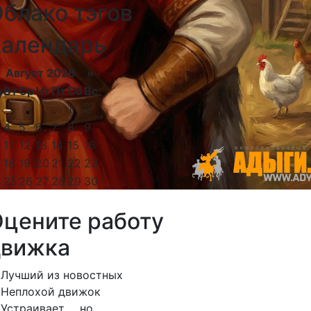
блако тэгов
Календарь
Август 2026 »
н
Вт
Ср
Чт
Пт
Сб
Вс
1
2
4
5
6
7
8
9
11
12
13
14
15
16
18
19
20
21
22
23
4
25
26
27
28
29
30
цените работу
движка
Лучший из новостных
Неплохой движок
Устраивает ... но ...