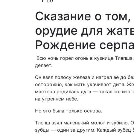
0
Сказание о том,
орудие для жатв
Рождение серп
Всю ночь горел огонь в кузнице Тлепша. 
делает.
Он взял полосу железа и нагрел ее до б
осторожно, как мать укачивает дитя. Же
мастера родилась дуга — такая же изогн
на утреннем небе.
Но это была только основа.
Тлепш взял маленький молот и зубило. О
зубцы — один за другим. Каждый зубец б