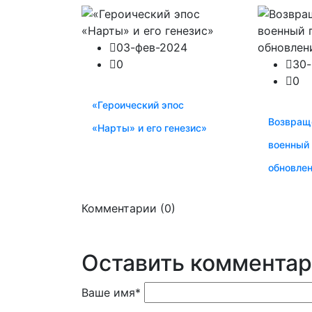
03-фев-2024
0
30
0
«Героический эпос
Возвраще
«Нарты» и его генезис»
военный 
обновле
Комментарии (0)
Оставить коммента
Ваше имя
*