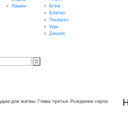
Лашин
Бгэж
Блэгъо
Тхьэшхо
Уды
Джынэ
Н